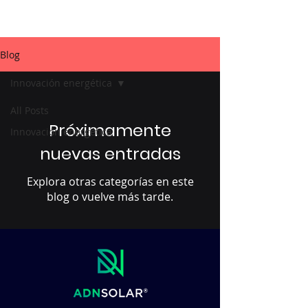
Blog
Innovación energética
All Posts
Próximamente
Innovación energética
nuevas entradas
Explora otras categorías en este
blog o vuelve más tarde.